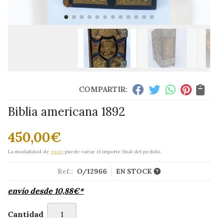
COMPARTIR:
Biblia americana 1892
450,00
€
La modalidad de
envío
puede variar el importe final del pedido.
Ref.:
O/12966
EN STOCK
envío desde
10,88
€
*
Cantidad