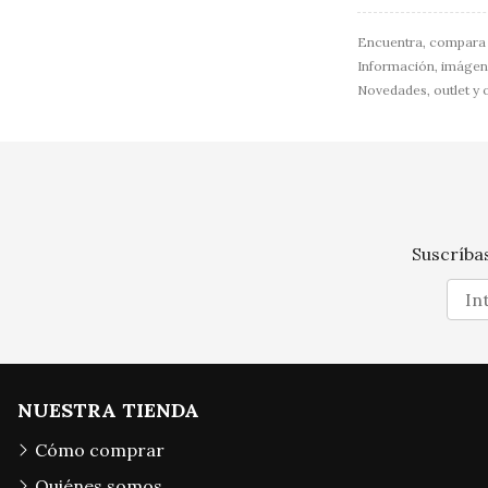
Encuentra, compara 
Información, imágenes
Novedades, outlet y 
Suscríbas
NUESTRA TIENDA
Cómo comprar
Quiénes somos