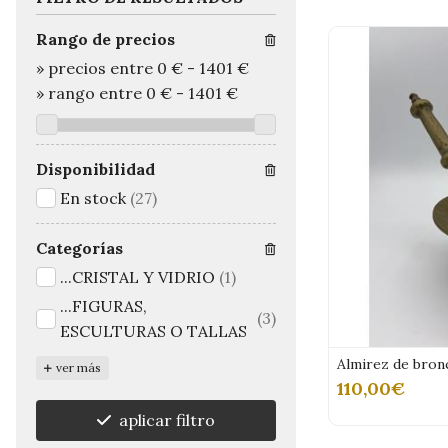
Rango de precios
»
precios entre 0 €
-
1401 €
»
rango entre
0
€
-
1401
€
Disponibilidad
En stock
(27)
Categorías
...CRISTAL Y VIDRIO
(1)
...FIGURAS,
(3)
ESCULTURAS O TALLAS
Almirez de bronc
ver más
110,00€
aplicar filtro