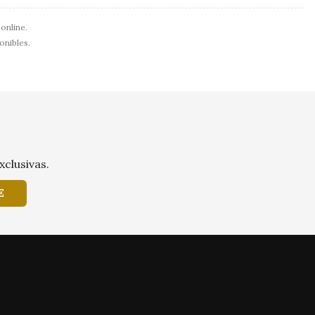
online.
ponibles.
xclusivas.
E