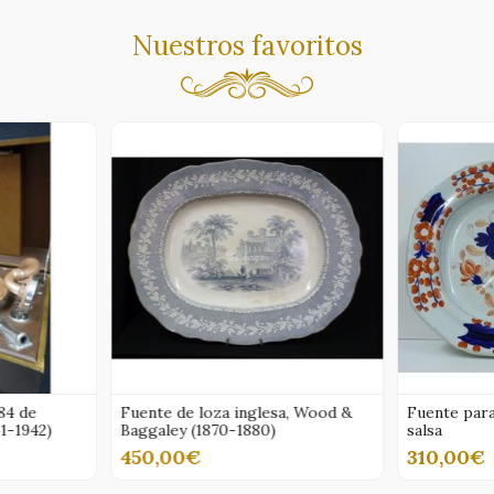
Nuestros favoritos
nglesa, Wood &
Fuente para carne con hueco de
Fuent
1880)
salsa
salsa 
310,00€
460