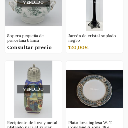
VENDIDO
Sopera pequeña de
Jarrón de cristal soplado
porcelana blanca
negro
Consultar precio
120,00€
VENDIDO
Recipiente de loza y metal
Plato loza inglesa W. T.
plateado para el azúcar,
Copeland & sons, 1876