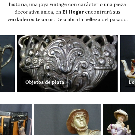
historia, una joya vintage con carácter o una pieza
decorativa única, en
El Hogar
encontrará sus
verdaderos tesoros. Descubra la belleza del pasado.
Loza y porcelana
Ob