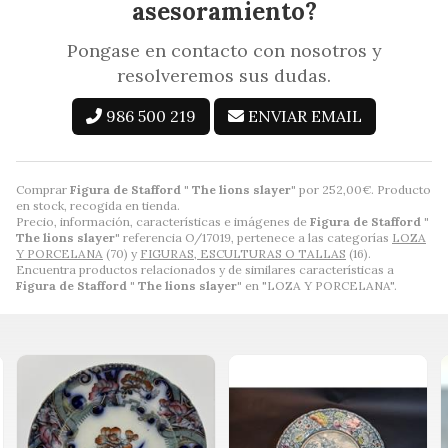
asesoramiento?
Pongase en contacto con nosotros y
resolveremos sus dudas.
986 500 219
ENVIAR EMAIL
Comprar
Figura de Stafford " The lions slayer"
por
252,00
€
. Producto
en stock, recogida en tienda.
Precio, información, características e imágenes de
Figura de Stafford "
The lions slayer"
referencia O/17019, pertenece a las categorías
LOZA
Y PORCELANA
(70) y
FIGURAS, ESCULTURAS O TALLAS
(16).
Encuentra productos relacionados y de similares características a
Figura de Stafford " The lions slayer"
en "LOZA Y PORCELANA".