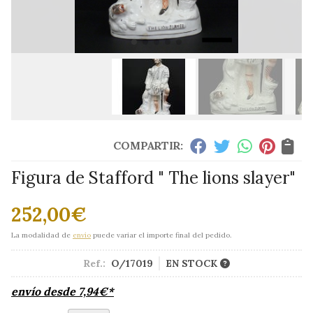
COMPARTIR:
Figura de Stafford " The lions slayer"
252,00
€
La modalidad de
envío
puede variar el importe final del pedido.
Ref.:
O/17019
EN STOCK
envío desde
7,94
€
*