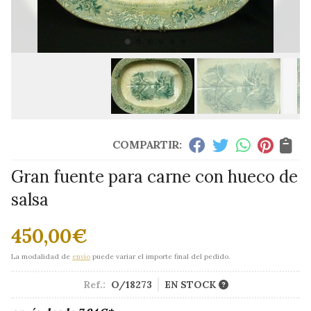
COMPARTIR:
Gran fuente para carne con hueco de
salsa
450,00
€
La modalidad de
envío
puede variar el importe final del pedido.
Ref.:
O/18273
EN STOCK