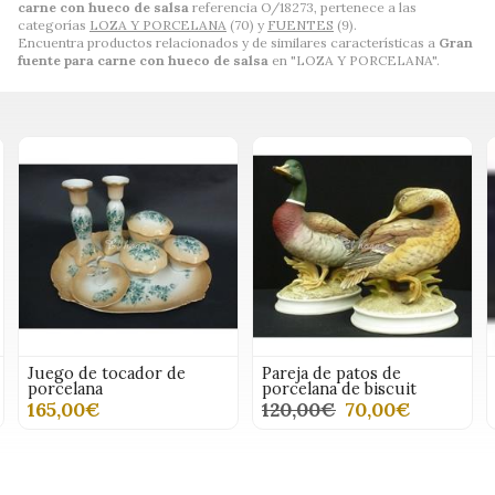
carne con hueco de salsa
referencia O/18273, pertenece a las
categorías
LOZA Y PORCELANA
(70) y
FUENTES
(9).
Encuentra productos relacionados y de similares características a
Gran
fuente para carne con hueco de salsa
en "LOZA Y PORCELANA".
Juego de tocador de
Pareja de patos de
porcelana
porcelana de biscuit
165,00€
120,00€
70,00€