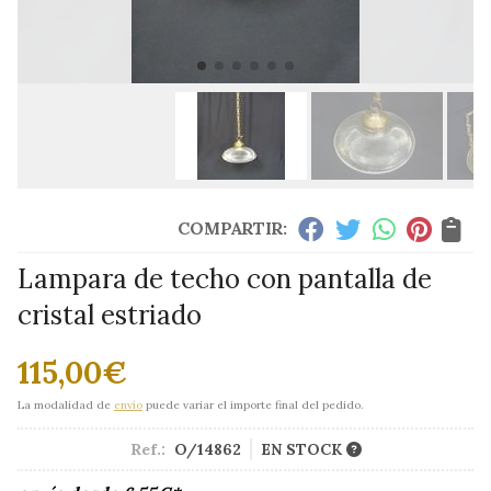
COMPARTIR:
Lampara de techo con pantalla de
cristal estriado
115,00
€
La modalidad de
envío
puede variar el importe final del pedido.
Ref.:
O/14862
EN STOCK