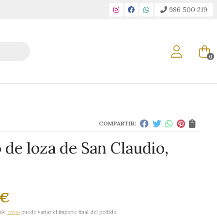
986 500 219
0
COMPARTIR:
 de loza de San Claudio,
€
 de
envío
puede variar el importe final del pedido.