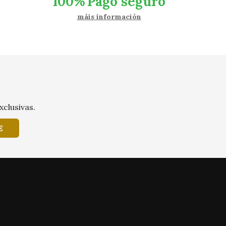
100%
Pago seguro
máis información
xclusivas.
E