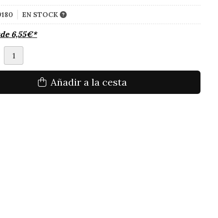
9180
EN STOCK
sde
6,55
€
*
d
Añadir a la cesta