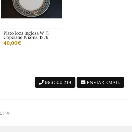
Plato loza inglesa W. T.
Copeland & sons, 1876
40,00€
986 500 219
ENVIAR EMAIL
A
(70).