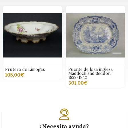
Frutero de Limoges
Fuente de loza inglesa,
Maddock and Seddon,
105,00€
1839-1842
301,00€
¿Necesita ayuda?