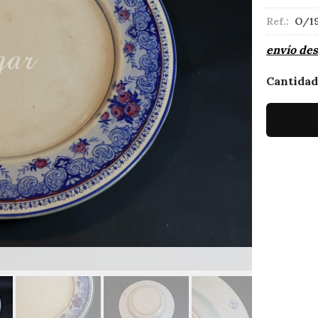
Ref.:
O/1
envío de
Cantida