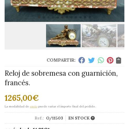
COMPARTIR:
Reloj de sobremesa con guarnición,
francés.
1265,00
€
La modalidad de
envío
puede variar el importe final del pedido.
Ref.:
O/11503
EN STOCK