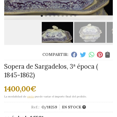
COMPARTIR:
Sopera de Sargadelos, 3ª época (
1845-1862)
1400,00
€
La modalidad de
envío
puede variar el importe final del pedido.
Ref.:
O/18259
EN STOCK