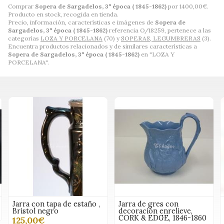
Comprar
Sopera de Sargadelos, 3ª época ( 1845-1862)
por
1400,00
€
.
Producto en stock, recogida en tienda.
Precio, información, características e imágenes de
Sopera de
Sargadelos, 3ª época ( 1845-1862)
referencia O/18259, pertenece a las
categorías
LOZA Y PORCELANA
(70) y
SOPERAS, LEGUMBRERAS
(3).
Encuentra productos relacionados y de similares características a
Sopera de Sargadelos, 3ª época ( 1845-1862)
en "LOZA Y
PORCELANA".
Jarra de gres con
Jarra loza inglesa Indian
decoración enrelieve,
Star, 1861
CORK & EDGE, 1846-1860
110,00€