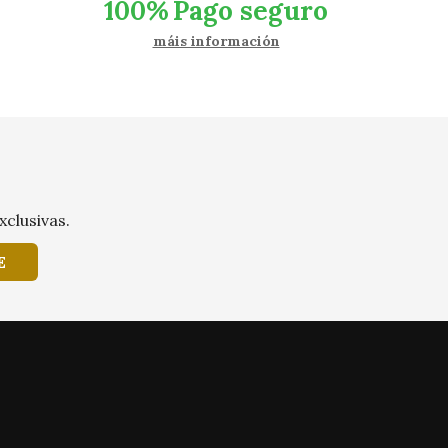
100%
Pago seguro
máis información
xclusivas.
E