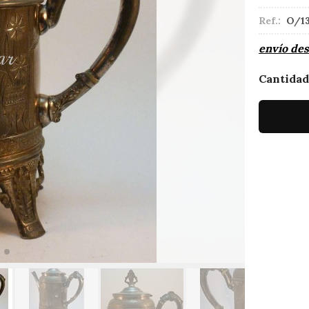
Ref.:
O/1
envío de
Cantida