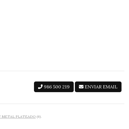
986 500 219
ENVIAR EMAIL
Y METAL PLATEADO
(6).