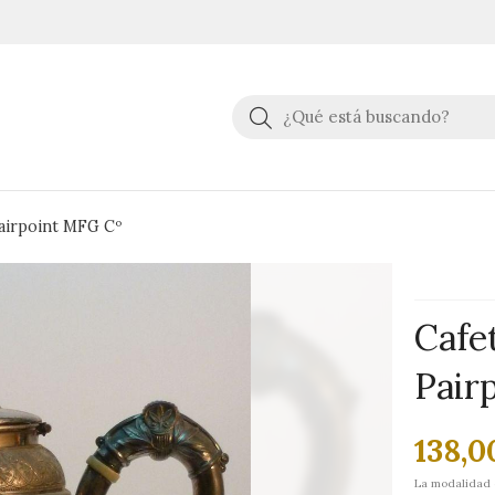
Buscar
Pairpoint MFG Cº
Cafe
Pair
138,0
La modalidad