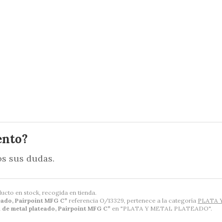
ento?
s sus dudas.
ducto en stock, recogida en tienda.
eado, Pairpoint MFG Cº
referencia O/13329, pertenece a la categoría
PLATA 
 de metal plateado, Pairpoint MFG Cº
en "PLATA Y METAL PLATEADO".