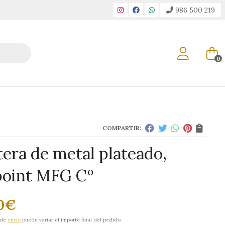
986 500 219
0
COMPARTIR:
tera de metal plateado,
point MFG Cº
0
€
 de
envío
puede variar el importe final del pedido.