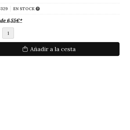
3329
EN STOCK
sde
6,55
€
*
d
Añadir a la cesta