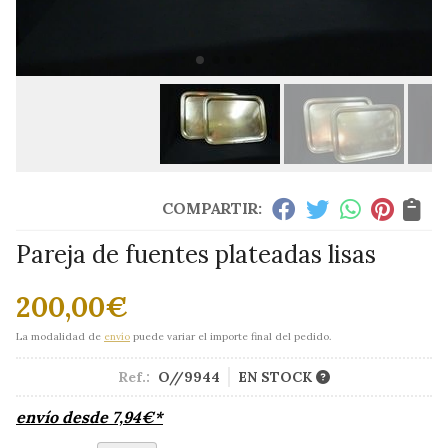
COMPARTIR:
Pareja de fuentes plateadas lisas
200,00
€
La modalidad de
envío
puede variar el importe final del pedido.
Ref.:
O//9944
EN STOCK
envío desde
7,94
€
*