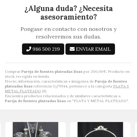
¿Alguna duda? ¿Necesita
asesoramiento?
Pongase en contacto con nosotros y
resolveremos sus dudas.
986 500 219
ENVIAR EMAIL
Comprar
Pareja de fuentes plateadas lisas
por
200,00
€
. Producto en
stock, recogida en tienda.
Precio, información, características e imágenes de
Pareja de fuentes
plateadas lisas
referencia O//9944, pertenece a la categoría
PLATA Y
METAL PLATEADO
(6).
Encuentra productos relacionados y de similares características a
Pareja de fuentes plateadas lisas
en "PLATA Y METAL PLATEADO".