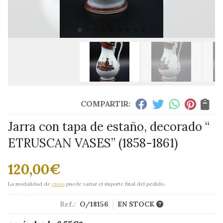
COMPARTIR:
Jarra con tapa de estaño, decorado “
ETRUSCAN VASES” (1858-1861)
120,00
€
La modalidad de
envío
puede variar el importe final del pedido.
Ref.:
O/18156
EN STOCK