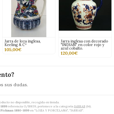
Jarra de loza inglesa,
Jarra inglesa con decorado
Keeling & Cº
"INDIAN" en color rojo y
azul cobalto.
105,00€
120,00€
ento?
s sus dudas.
oducto no disponible, recogida en tienda.
-1899
referencia O/18839, pertenece a la categoría
JARRAS
(14).
e Pickman 1880-1899
en "LOZA Y PORCELANA", "JARRAS".