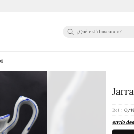
Buscar
99
Jarr
Ref.:
O/1
envío de