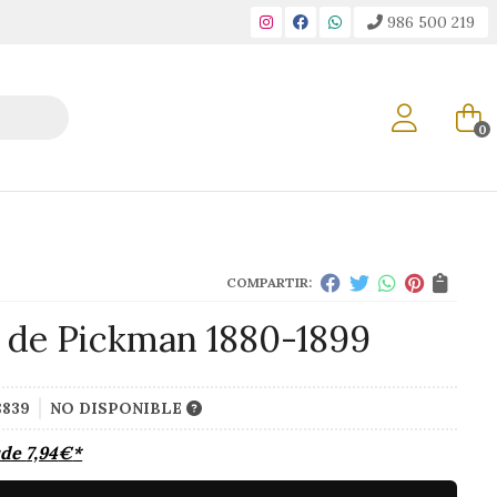
986 500 219
0
COMPARTIR:
a de Pickman 1880-1899
8839
NO DISPONIBLE
sde
7,94
€
*