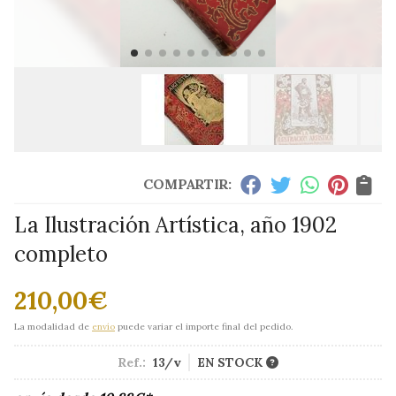
COMPARTIR:
La Ilustración Artística, año 1902
completo
210,00
€
La modalidad de
envío
puede variar el importe final del pedido.
Ref.:
13/v
EN STOCK