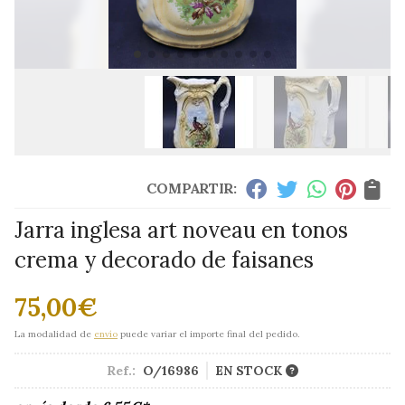
COMPARTIR:
Jarra inglesa art noveau en tonos
crema y decorado de faisanes
75,00
€
La modalidad de
envío
puede variar el importe final del pedido.
Ref.:
O/16986
EN STOCK