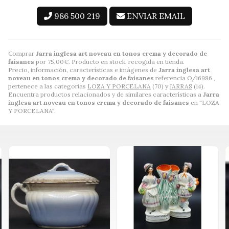
986 500 219
ENVIAR EMAIL
Comprar
Jarra inglesa art noveau en tonos crema y decorado de
faisanes
por
75,00
€
. Producto en stock, recogida en tienda.
Precio, información, características e imágenes de
Jarra inglesa art
noveau en tonos crema y decorado de faisanes
referencia O/16986 ,
pertenece a las categorías
LOZA Y PORCELANA
(70) y
JARRAS
(14).
Encuentra productos relacionados y de similares características a
Jarra
inglesa art noveau en tonos crema y decorado de faisanes
en "LOZA
Y PORCELANA".