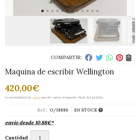
COMPARTIR:
Maquina de escribir Wellington
420,00
€
La modalidad de
envío
puede variar el importe final del pedido.
Ref.:
O/18886
EN STOCK
envío desde
10,88
€
*
Cantidad