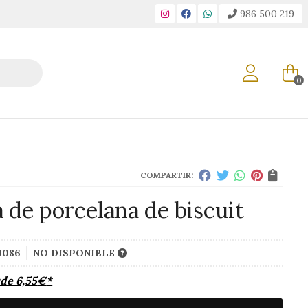
986 500 219
0
COMPARTIR:
a de porcelana de biscuit
9086
NO DISPONIBLE
sde
6,55
€
*