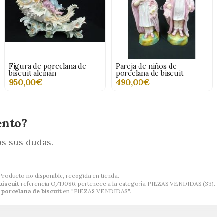
Figura de porcelana de
Pareja de niños de
biscuit alemán
porcelana de biscuit
950,00€
490,00€
ento?
s sus dudas.
 Producto no disponible, recogida en tienda.
biscuit
referencia O/19086, pertenece a la categoría
PIEZAS VENDIDAS
(33).
 porcelana de biscuit
en "PIEZAS VENDIDAS".