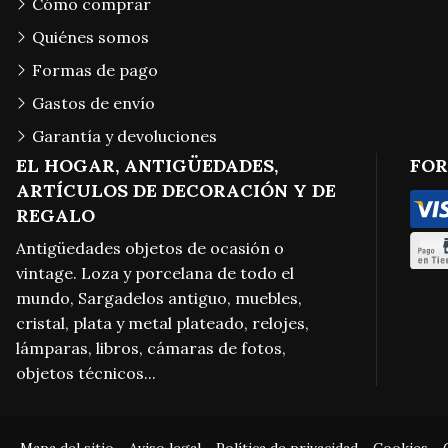
Cómo comprar
Quiénes somos
Formas de pago
Gastos de envío
Garantía y devoluciones
EL HOGAR, ANTIGÜEDADES,
FOR
ARTÍCULOS DE DECORACIÓN Y DE
REGALO
Antigüedades objetos de ocasión o
vintage. Loza y porcelana de todo el
mundo, Sargadelos antiguo, muebles,
cristal, plata y metal plateado, relojes,
lámparas, libros, cámaras de fotos,
objetos técnicos...
Mapa del sitio
-
Aviso legal
-
Política de privacidad
-
Cookies
-