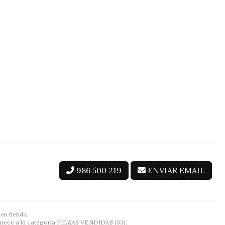
986 500 219
ENVIAR EMAIL
en tienda.
nece a la categoría
PIEZAS VENDIDAS
(33).