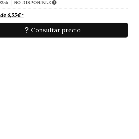
9255
NO DISPONIBLE
sde
6,55
€
*
Consultar precio