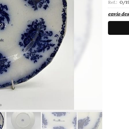
Ref.:
O/1
envío de